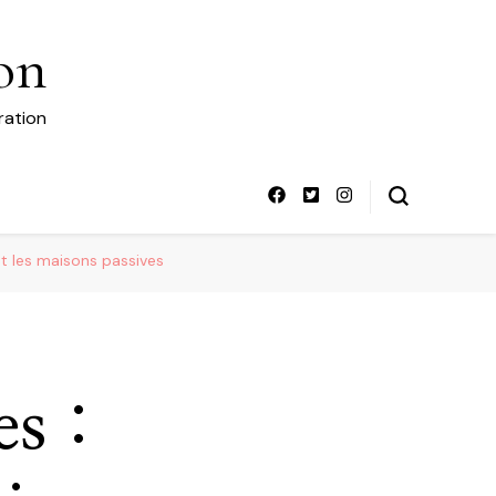
on
ration
et les maisons passives
es :