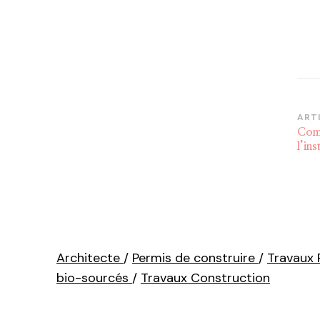
Na
ART
Comm
d’
l’in
Architecte
/
Permis de construire
/
Travaux
bio-sourcés
/
Travaux Construction