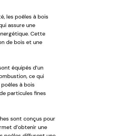
é, les poêles à bois
qui assure une
énergétique. Cette
on de bois et une
 sont équipés d’un
ombustion, ce qui
s poêles à bois
de particules fines
nches sont conçus pour
ermet d’obtenir une
s poêles diffusent une