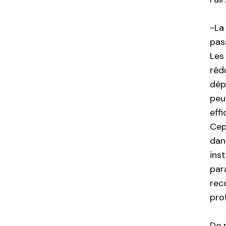
-La
pas
Les
réd
dép
peu
eff
Cep
dan
ins
para
rec
pro
De 