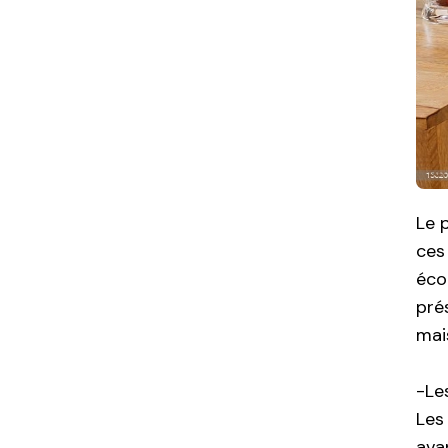
Le 
ces
éco
pré
mai
-Le
Les
ava