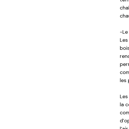
cha
cha
-Le
Les
boi
ren
per
com
les
Les
la 
com
d’o
l’air.