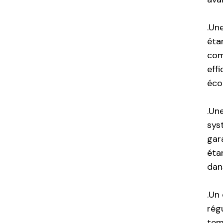
.Un
éta
com
eff
éco
.Une
sys
gara
étan
dans
.Un
rég
tem