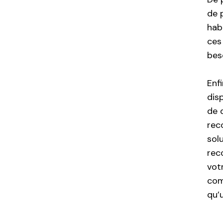
de p
hab
ces
bes
Enfi
dis
de 
rec
sol
rec
votr
com
qu’