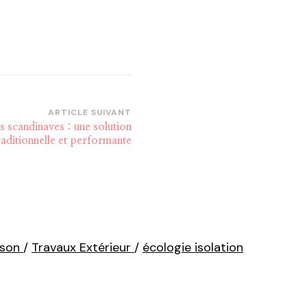
ARTICLE SUIVANT
s scandinaves : une solution
raditionnelle et performante
ison
/
Travaux Extérieur
/
écologie isolation