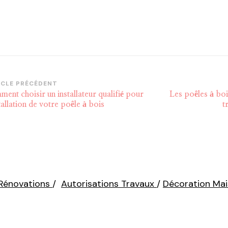
vigation
ICLE PRÉCÉDENT
ent choisir un installateur qualifié pour
Les poêles à boi
article
stallation de votre poêle à bois
t
 Rénovations
/
Autorisations Travaux
/
Décoration Ma