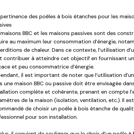
 pertinence des poêles à bois étanches pour les mais
sives
 maisons BBC et les maisons passives sont des constru
uire au maximum leur consommation d’énergie, notamm
erditions de chaleur. Dans ce contexte, l’utilisation d
t contribuer à atteindre cet objectif en fournissant 
icace et peu consommatrice d’énergie.
endant, il est important de noter que l’utilisation d’u
s une maison BBC ou passive doit être envisagée dans
tallation complète et cohérente, prenant en compte l
mètres de la maison (isolation, ventilation, etc.). Il e
ommandé de choisir un poêle à bois étanche de qualité
fessionnel pour son installation.
plus, il convient de souligner que le choix d’un poêle 