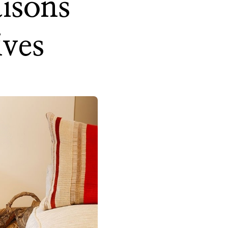
aisons
ives