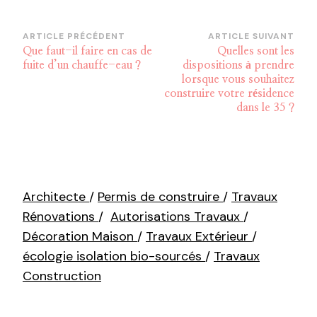
Navigation
ARTICLE PRÉCÉDENT
ARTICLE SUIVANT
Que faut-il faire en cas de
Quelles sont les
d’article
fuite d’un chauffe-eau ?
dispositions à prendre
lorsque vous souhaitez
construire votre résidence
dans le 35 ?
Architecte
/
Permis de construire
/
Travaux
Rénovations
/
Autorisations Travaux
/
Décoration Maison
/
Travaux Extérieur
/
écologie isolation bio-sourcés
/
Travaux
Construction